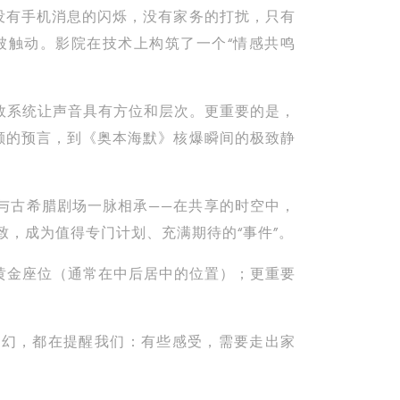
没有手机消息的闪烁，没有家务的打扰，只有
被触动。影院在技术上构筑了一个“情感共鸣
效系统让声音具有方位和层次。更重要的是，
颤的预言，到《奥本海默》核爆瞬间的极致静
与古希腊剧场一脉相承——在共享的时空中，
致，成为值得专门计划、充满期待的“事件”。
好黄金座位（通常在中后居中的位置）；更重要
变幻，都在提醒我们：有些感受，需要走出家