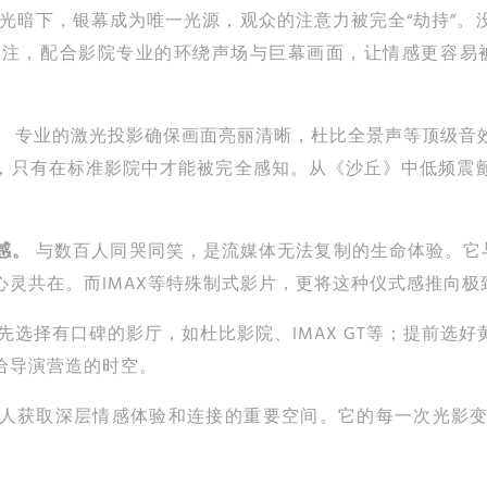
光暗下，银幕成为唯一光源，观众的注意力被完全“劫持”。
注，配合影院专业的环绕声场与巨幕画面，让情感更容易
。
专业的激光投影确保画面亮丽清晰，杜比全景声等顶级音
，只有在标准影院中才能被完全感知。从《沙丘》中低频震
感。
与数百人同哭同笑，是流媒体无法复制的生命体验。它
灵共在。而IMAX等特殊制式影片，更将这种仪式感推向极
先选择有口碑的影厅，如杜比影院、IMAX GT等；提前选
给导演营造的时空。
人获取深层情感体验和连接的重要空间。它的每一次光影